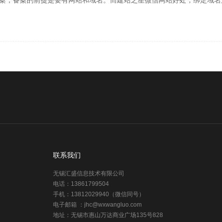
备案，备案的前提是要有网站和域名。而建站之星微信网站好处，绑定域名
联系我们
无锡汇盛信息技术有限公司
电话：13861799504
手机：13812029940（微信同号）
电子邮箱 ：jhc@wxwangluo.com
地址：无锡市惠山万达商业广场135号828