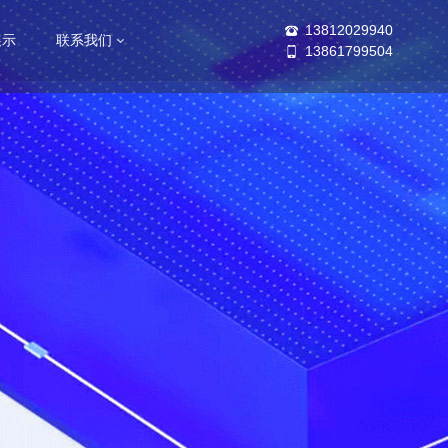
13812029940
展示
联系我们
13861799504